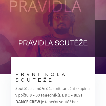
PRAVIDLA
PRAVIDLA SOUTĚŽE
PRVNÍ KOLA
SOUTĚŽE
Soutěže se může účastnit taneční skupina
v počtu
8 – 30 tanečníků
.
BDC – BEST
DANCE CREW
je taneční soutěž bez