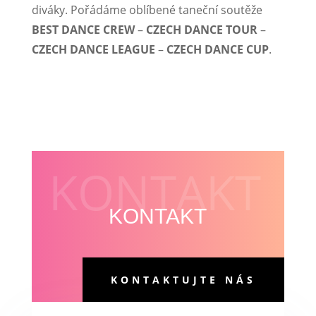
diváky. Pořádáme oblíbené taneční soutěže
BEST DANCE CREW
–
CZECH DANCE TOUR
–
CZECH DANCE LEAGUE
–
CZECH DANCE CUP
.
KONTAKT
KONTAKT
KONTAKTUJTE NÁS