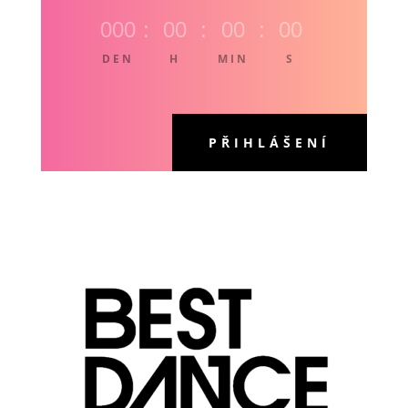
000
:
00
:
00
:
00
DEN
H
MIN
S
PŘIHLÁŠENÍ