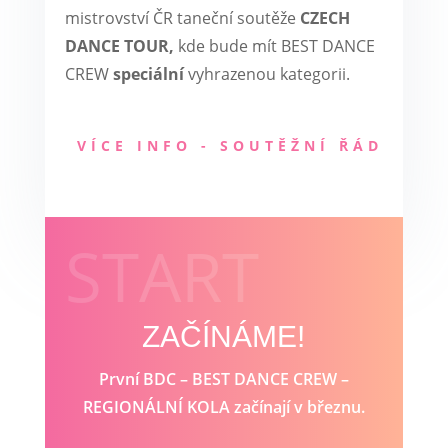
mistrovství ČR taneční soutěže
CZECH
DANCE TOUR,
kde bude mít BEST DANCE
CREW
speciální
vyhrazenou kategorii.
VÍCE INFO - SOUTĚŽNÍ ŘÁD
START
ZAČÍNÁME!
První BDC – BEST DANCE CREW –
REGIONÁLNÍ KOLA začínají v březnu.