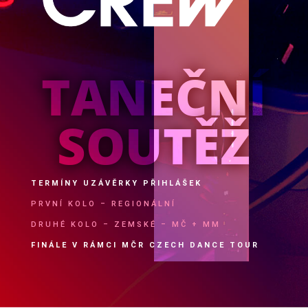
TANEČNÍ
SOUTĚŽ
TERMÍNY UZÁVĚRKY PŘIHLÁŠEK
PRVNÍ KOLO – REGIONÁLNÍ
DRUHÉ KOLO – ZEMSKÉ – MČ + MM
FINÁLE V RÁMCI MČR CZECH DANCE TOUR